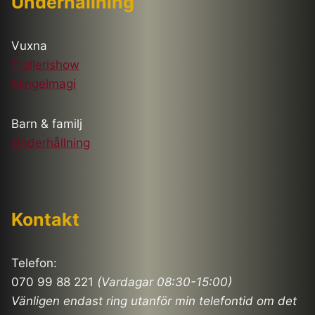
Underhållning
Vuxna
Trollerishow
Mingelmagi
Barn & familj
Underhållning
Kontakt
Telefon:
070 99 88 221
(Vardagar 08:30-15:00)
Vänligen endast ring utanför min telefontid om det