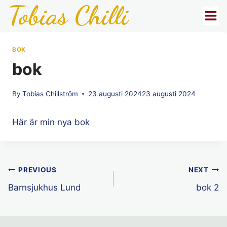
Tobias Chilli
Skip
to
content
BOK
bok
By
Tobias Chillström
23 augusti 2024
23 augusti 2024
Här är min nya bok
Inläggsnavigering
PREVIOUS
NEXT
Barnsjukhus Lund
bok 2