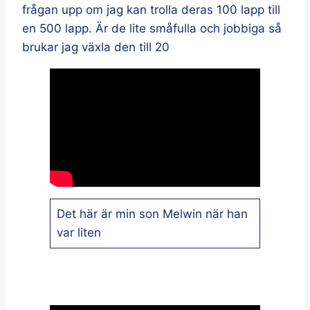
frågan upp om jag kan trolla deras 100 lapp till
en 500 lapp. Är de lite småfulla och jobbiga så
brukar jag växla den till 20
Det här är min son Melwin när han
var liten