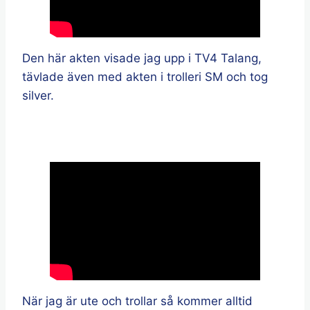
Den här akten visade jag upp i TV4 Talang,
tävlade även med akten i trolleri SM och tog
silver.
När jag är ute och trollar så kommer alltid