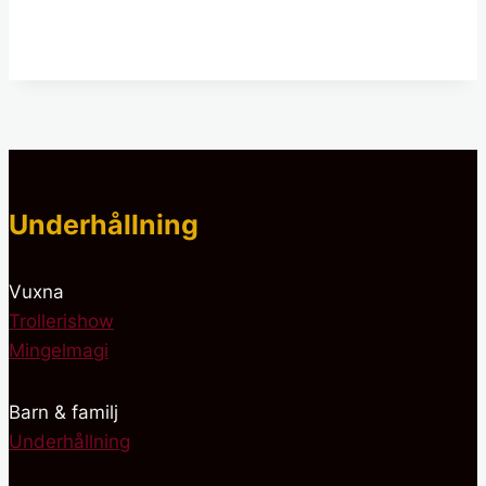
Underhållning
Vuxna
Trollerishow
Mingelmagi
Barn & familj
Underhållning