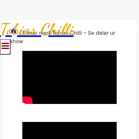
Tobias Chilli
Skip
to
/
Filmer med Tobias Chilli – Se delar ur
content
show