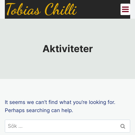
Tobias Chilli
Skip
to
content
Aktiviteter
It seems we can’t find what you’re looking for.
Perhaps searching can help.
Sök
efter: