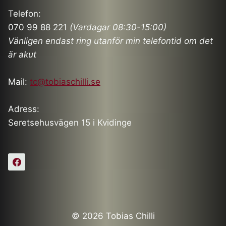
Telefon:
070 99 88 221
(Vardagar 08:30-15:00)
Vänligen endast ring utanför min telefontid om det
är akut
Mail:
tc@tobiaschilli.se
Adress:
Seretsehusvägen 15 i Kvidinge
© 2026 Tobias Chilli