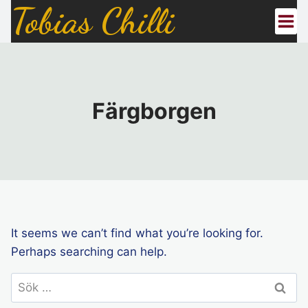
Tobias Chilli
Skip
to
content
Färgborgen
It seems we can’t find what you’re looking for.
Perhaps searching can help.
Sök
efter: