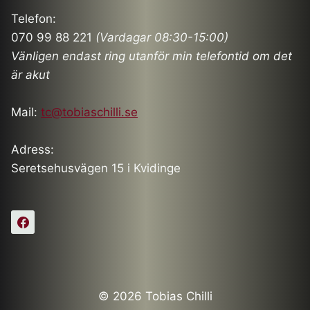
Telefon:
070 99 88 221
(Vardagar 08:30-15:00)
Vänligen endast ring utanför min telefontid om det
är akut
Mail:
tc@tobiaschilli.se
Adress:
Seretsehusvägen 15 i Kvidinge
© 2026 Tobias Chilli