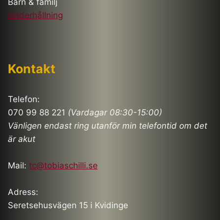
Barn & familj
Underhållning
Kontakt
Telefon:
070 99 88 221
(Vardagar 08:30-15:00)
Vänligen endast ring utanför min telefontid om det
är akut
Mail:
tc@tobiaschilli.se
Adress:
Seretsehusvägen 15 i Kvidinge