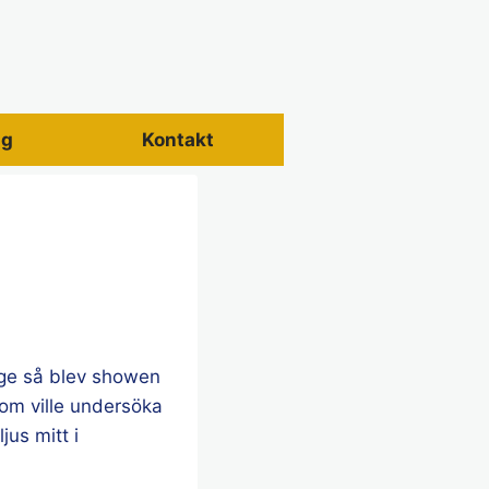
ng
Kontakt
rige så blev showen
som ville undersöka
jus mitt i