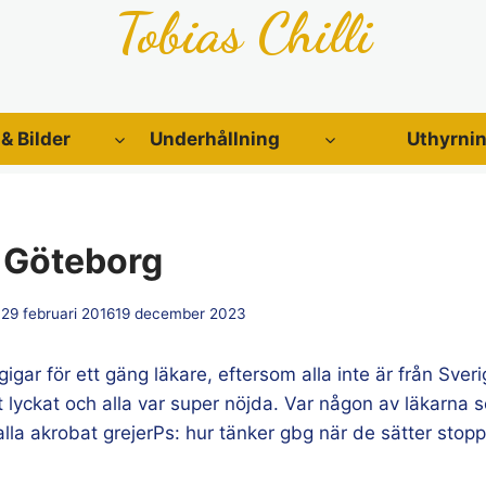
Tobias Chilli
 & Bilder
Underhållning
Uthyrni
 i Göteborg
29 februari 2016
19 december 2023
gigar för ett gäng läkare, eftersom alla inte är från Sve
gt lyckat och alla var super nöjda. Var någon av läkarna 
lla akrobat grejerPs: hur tänker gbg när de sätter stoppl