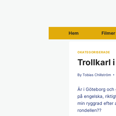
Skip
to
content
Hem
Filmer
OKATEGORISERADE
Trollkarl
By
Tobias Chillström
Är i Göteborg och 
på engelska, rikti
min ryggrad efter a
rondellen??