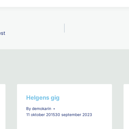
ring
est
Helgens gig
By
demokarin
11 oktober 2015
30 september 2023