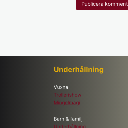
Underhållning
Vuxna
Trollerishow
Mingelmagi
Barn & familj
Underhållning