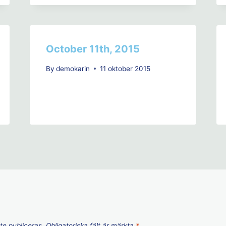
October 11th, 2015
By
demokarin
11 oktober 2015
e publiceras.
Obligatoriska fält är märkta
*