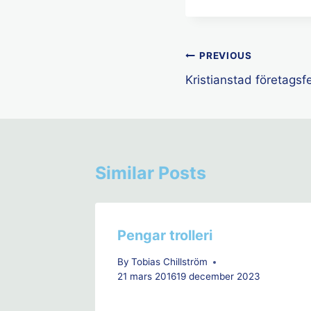
Inläggsnavige
PREVIOUS
Kristianstad företagsf
Similar Posts
Pengar trolleri
By
Tobias Chillström
21 mars 2016
19 december 2023